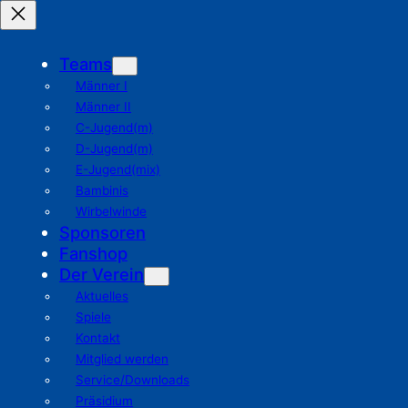
Teams
Männer I
Männer II
C-Jugend(m)
D-Jugend(m)
E-Jugend(mix)
Bambinis
Wirbelwinde
Sponsoren
Fanshop
Der Verein
Aktuelles
Spiele
Kontakt
Mitglied werden
Service/Downloads
Präsidium