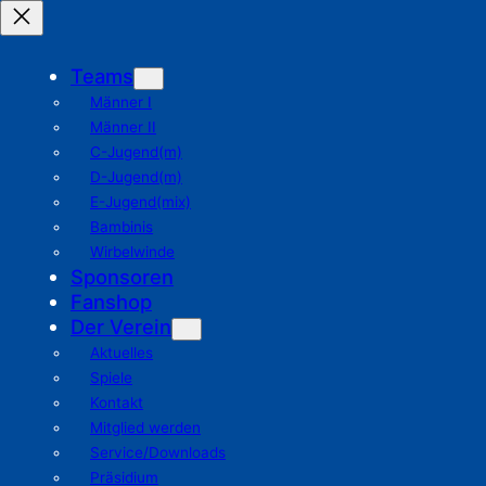
Teams
Männer I
Männer II
C-Jugend(m)
D-Jugend(m)
E-Jugend(mix)
Bambinis
Wirbelwinde
Sponsoren
Fanshop
Der Verein
Aktuelles
Spiele
Kontakt
Mitglied werden
Service/Downloads
Präsidium