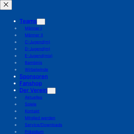
Teams
Männer I
Männer II
C-Jugend(m)
D-Jugend(m)
E-Jugend(mix)
Bambinis
Wirbelwinde
Sponsoren
Fanshop
Der Verein
Aktuelles
Spiele
Kontakt
Mitglied werden
Service/Downloads
Präsidium