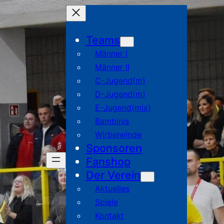
Teams
Männer I
Männer II
C-Jugend(m)
D-Jugend(m)
E-Jugend(mix)
Bambinis
Wirbelwinde
Sponsoren
Fanshop
Der Verein
Aktuelles
Spiele
Kontakt