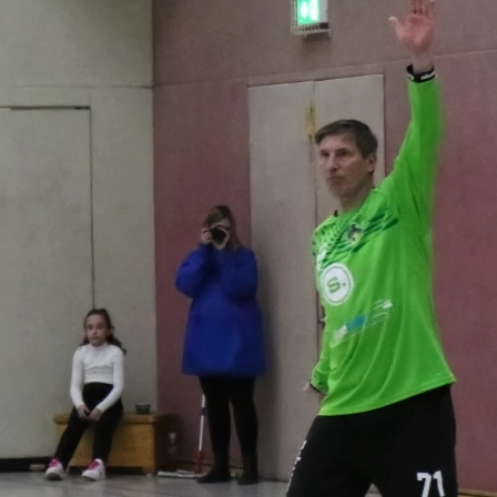
15. Mai 2026
Heimspieltag in der OSZ Halle: PHC
empfängt Hansa Wittstock
13. Mai 2026
Heimspiel im Abstiegskampf &
E‑Jugend beim Saisonfinale
05. Mai 2026
Beitragskategorien
Allgemein
(8)
Rückblick
(51)
Saisonrückblick
(7)
Spielbericht
(36)
Spielankündigung
(54)