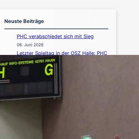
Neuste Beiträge
PHC verabschiedet sich mit Sieg
08. Juni 2026
Letzter Spieltag in der OSZ Halle: PHC
Männerteams im Einsatz
03. Juni 2026
PHC Wittenberge empfängt
Hennigsdorf
27. Mai 2026
Einladung zur Mitgliederversammlung
2026
16. Mai 2026
Saisonrückblick 2025/2026: D‑Jugend
krönt starke Saison mit Meistertitel