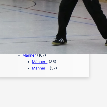
Team
(151)
A-Jugend
(12)
C-Jugend
(42)
D-Jugend
(23)
D-Jugend I
(4)
D-Jugend II
(2)
E-Jugend
(25)
Frauen
(1)
Männer
(107)
Männer I
(85)
Männer II
(37)