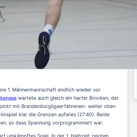
re 1. Männermannschaft endlich wieder vor
lkensee
wartete auch gleich ein harter Brocken, der
pickt mit Brandenburgligaerfahrenen- weiter oben
Hinspiel klar die Grenzen aufwies (27:40). Beide
en, so dass Spannung vorprogrammiert war.
rt umkämpftes Spiel. In der 1. Halbzeit zeigten