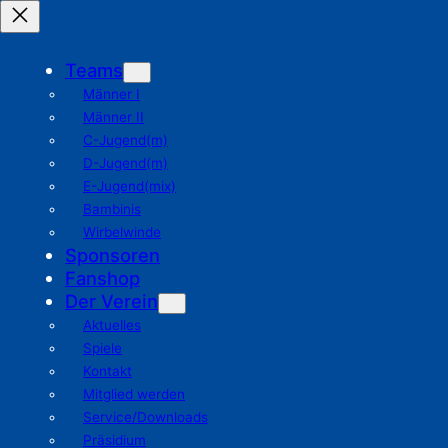
Teams
Männer I
Männer II
C-Jugend(m)
D-Jugend(m)
E-Jugend(mix)
Bambinis
Wirbelwinde
Sponsoren
Fanshop
Der Verein
Aktuelles
Spiele
Kontakt
Mitglied werden
Service/Downloads
Präsidium