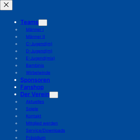
Teams
Männer I
Männer II
C-Jugend(m)
D-Jugend(m)
E-Jugend(mix)
Bambinis
Wirbelwinde
Sponsoren
Fanshop
Der Verein
Aktuelles
Spiele
Kontakt
Mitglied werden
Service/Downloads
Präsidium